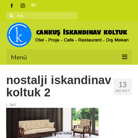
Şunu
ara:
Menü
Anasayfa
nostalji iskandinav
13
Ürünlerimiz
koltuk 2
EKI 2017
İskandinav Koltuklar
|
0
Berjerler
Salon Takımları
Bahçe Koltukları