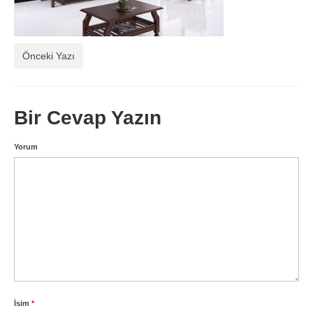
Balkon Koltukları
Hakkımızda
Önceki Yazı
İletişim
Bir Cevap Yazın
Yorum
İsim
*