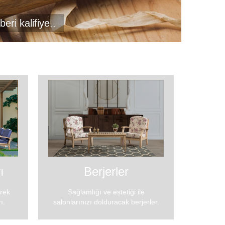
ri kalifiye..
ı
Berjerler
erek
Sağlamlığı ve estetiği ile
ı.
salonlarınızı dolduracak berjerler.