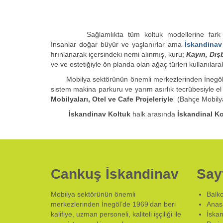
Sağlamlıkta tüm koltuk modellerine fark at
İnsanlar doğar büyür ve yaşlanırlar ama
İskandinav
fırınlanarak içersindeki nemi alınmış, kuru;
Kayın, Dış
ve ve estetiğiyle ön planda olan ağaç türleri kullanılarak 
Mobilya sektörünün önemli merkezlerinden İnegöl’de 19
sistem makina parkuru ve yarım asırlık tecrübesiyle el
Mobilyaları, Otel ve Cafe Projeleriyle
(Bahçe Mobilyal
İskandinav Koltuk
halk arasında
İskandinal Ko
Cankuş İskandinav
Say
Mobilya sektörünün önemli
Balko
merkezlerinden İnegöl’de 1969’dan beri
Anas
kalifiye, uzman personeli, kaliteli işçiliği ile
İskan