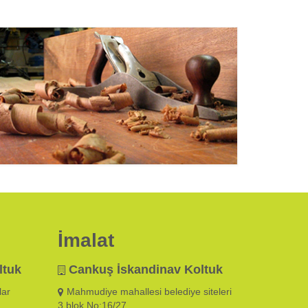
İmalat
ltuk
Cankuş İskandinav Koltuk
lar
Mahmudiye mahallesi belediye siteleri
3.blok No:16/27