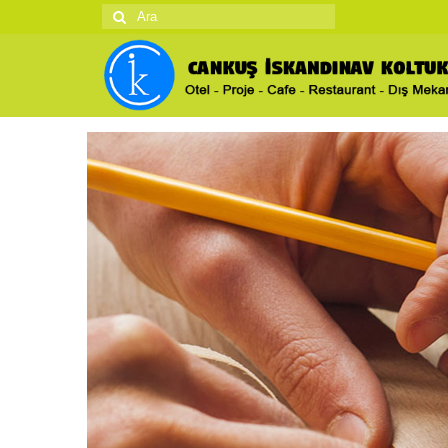
Şunu
ara: