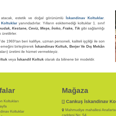
acak, estetik ve doğal görünümlü
İskandinav Koltuklar
.
 Koltuklar
yanındadırlar. Yılların eskitemediği koltuklar 1. sınıf
budak, Kestane, Ceviz, Meşe, İroko, Frake, Tik
gibi sağlamlığı
üretilirler.
69’tan beri kalifiye, uzman personeli, kaliteli işçiliği ile son
 emeğini birleştirerek
İskandinav Koltuk, Berjer Ve Dış Mekân
arı) üretimi ile hizmet vermekteyiz.
ltuk
veya
İskandil Koltuk
olarak da bilinene bir modeldir.
falar
Mağaza
n Koltukları
Cankuş İskandinav Ko
ayfa
Mahmudiye mahallesi Anafarta
dinav Koltuklar
caddesi No: 54