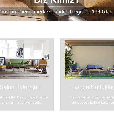
örünün önemli merkezlerinden İnegöl’de 1969’dan be
Salon Takımları
Bahçe Koltuklar
eli ve estetik salon takımlarıyla
Dış mekanlarımızı, değiştir
mekanlarınız renklenecek..
süsleyecek bahçe koltuklar