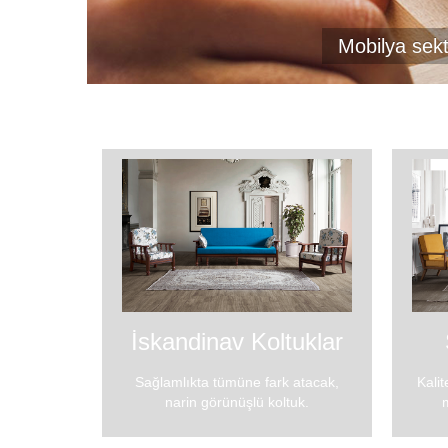
Mobilya sekt
İskandinav Koltuklar
Sağlamlıkta tümüne fark atacak,
Kalit
narin görünüşlü koltuk.