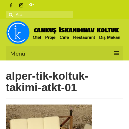
Şunu
ara:
Menü
Anasayfa
alper-tik-koltuk-
Ürünlerimiz
takimi-atkt-01
İskandinav Koltuklar
Berjerler
Salon Takımları
Bahçe Koltukları