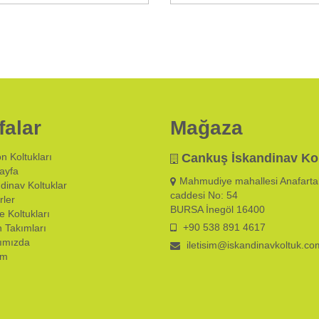
falar
Mağaza
n Koltukları
Cankuş İskandinav Ko
ayfa
Mahmudiye mahallesi Anafarta
dinav Koltuklar
caddesi No: 54
rler
BURSA İnegöl 16400
 Koltukları
+90 538 891 4617
 Takımları
ımızda
iletisim@iskandinavkoltuk.co
im