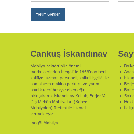
Cankuş İskandinav
Say
Mobilya sektörünün önemli
Balko
merkezlerinden İnegöl’de 1969’dan beri
Anas
kalifiye, uzman personeli, kaliteli işçiliği ile
İskan
son sistem makina parkuru ve yarım
Berje
asırlık tecrübesiyle el emeğini
Bahçe
birleştirerek İskandinav Koltuk, Berjer Ve
Salon
Dış Mekân Mobilyaları (Bahçe
Hakk
Mobilyaları) üretimi ile hizmet
İletiş
vermekteyiz.
İnegöl Mobilya