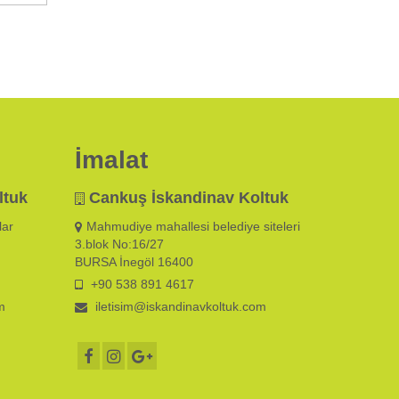
İmalat
ltuk
Cankuş İskandinav Koltuk
lar
Mahmudiye mahallesi belediye siteleri
3.blok No:16/27
BURSA İnegöl 16400
+90 538 891 4617
m
iletisim@iskandinavkoltuk.com