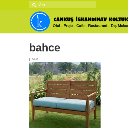
Şunu
ara:
bahce
|
0