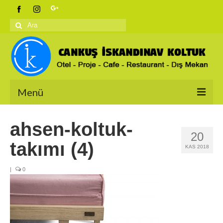
Şunu
ara:
Menü
Anasayfa
ahsen-koltuk-
20
Ürünlerimiz
takımı (4)
KAS 2018
İskandinav Koltuklar
|
0
Berjerler
Salon Takımları
Bahçe Koltukları