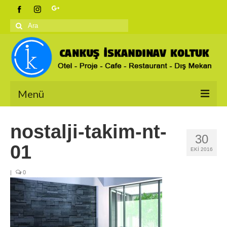
Şunu
ara:
Menü
Anasayfa
nostalji-takim-nt-
30
Ürünlerimiz
01
EKI 2016
İskandinav Koltuklar
|
0
Berjerler
Salon Takımları
Bahçe Koltukları