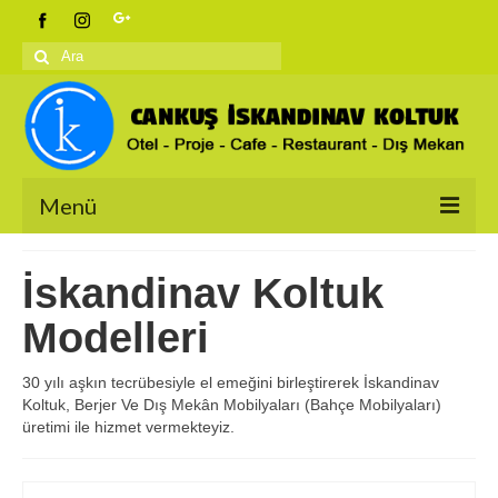
Şunu
ara:
Menü
Anasayfa
İskandinav Koltuk
Ürünlerimiz
Modelleri
İskandinav Koltuklar
30 yılı aşkın tecrübesiyle el emeğini birleştirerek İskandinav
Berjerler
Koltuk, Berjer Ve Dış Mekân Mobilyaları (Bahçe Mobilyaları)
üretimi ile hizmet vermekteyiz.
Salon Takımları
Bahçe Koltukları