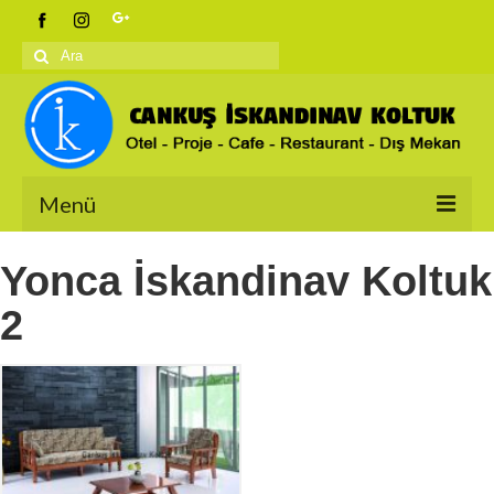
Şunu
ara:
Menü
Anasayfa
Yonca İskandinav Koltuk
Ürünlerimiz
2
İskandinav Koltuklar
Berjerler
Salon Takımları
Bahçe Koltukları