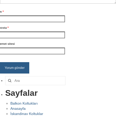
im
*
posta
*
ernet sitesi
Şunu
ara:
Sayfalar
Balkon Koltukları
Anasayfa
İskandinav Koltuklar