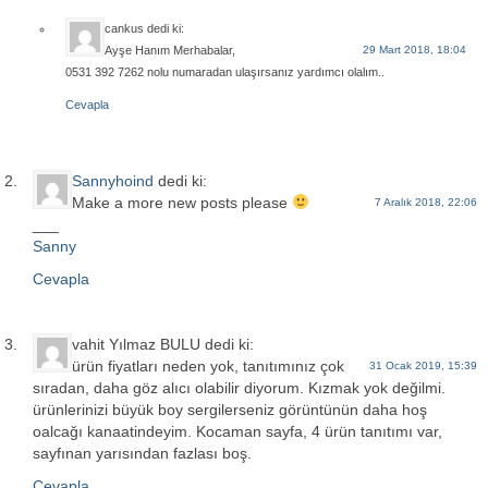
cankus
dedi ki:
Ayşe Hanım Merhabalar,
29 Mart 2018, 18:04
0531 392 7262 nolu numaradan ulaşırsanız yardımcı olalım..
Cevapla
Sannyhoind
dedi ki:
Make a more new posts please
7 Aralık 2018, 22:06
___
Sanny
Cevapla
vahit Yılmaz BULU
dedi ki:
ürün fiyatları neden yok, tanıtımınız çok
31 Ocak 2019, 15:39
sıradan, daha göz alıcı olabilir diyorum. Kızmak yok değilmi.
ürünlerinizi büyük boy sergilerseniz görüntünün daha hoş
oalcağı kanaatindeyim. Kocaman sayfa, 4 ürün tanıtımı var,
sayfınan yarısından fazlası boş.
Cevapla