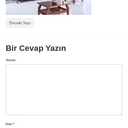
Balkon Koltukları
Hakkımızda
Önceki Yazı
İletişim
Bir Cevap Yazın
Yorum
İsim
*