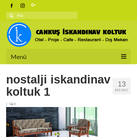
Şunu
ara:
Menü
Anasayfa
nostalji iskandinav
13
Ürünlerimiz
koltuk 1
EKI 2017
İskandinav Koltuklar
|
0
Berjerler
Salon Takımları
Bahçe Koltukları